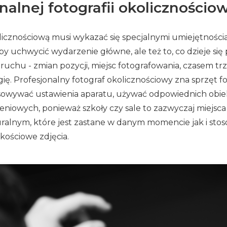
alnej fotografii okolicznościo
icznościową musi wykazać się specjalnymi umiejętności
 uchwycić wydarzenie główne, ale też to, co dzieje się 
ruchu - zmian pozycji, miejsc fotografowania, czasem t
gię. Profesjonalny fotograf okolicznościowy zna sprzęt f
owywać ustawienia aparatu, używać odpowiednich obiekty
niowych, ponieważ szkoły czy sale to zazwyczaj miejsc
uralnym, które jest zastane w danym momencie jak i stos
kościowe zdjęcia.