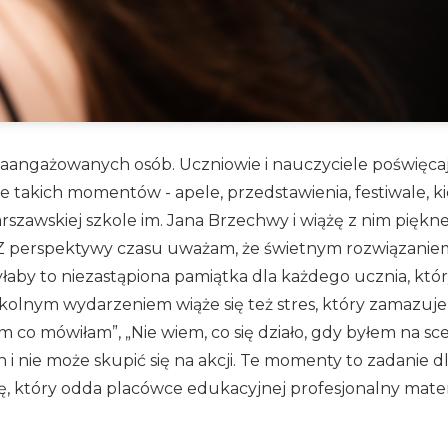
angażowanych osób. Uczniowie i nauczyciele poświęcają 
e takich momentów - apele, przedstawienia, festiwale, k
zawskiej szkole im. Jana Brzechwy i wiążę z nim piękne
m. Z perspektywy czasu uważam, że świetnym rozwiązaniem
yłaby to niezastąpiona pamiątka dla każdego ucznia, kt
zkolnym wydarzeniem wiąże się też stres, który zamazuje
 co mówiłam”, „Nie wiem, co się działo, gdy byłem na sc
 i nie może skupić się na akcji. Te momenty to zadanie 
, który odda placówce edukacyjnej profesjonalny materi