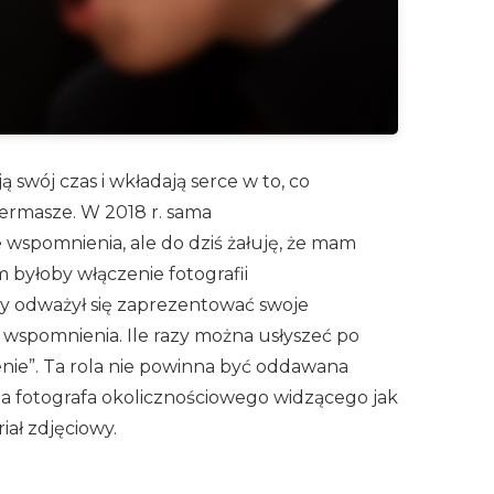
swój czas i wkładają serce w to, co
iermasze. W 2018 r. sama
 wspomnienia, ale do dziś żałuję, że mam
 byłoby włączenie fotografii
óry odważył się zaprezentować swoje
 wspomnienia. Ile razy można usłyszeć po
enie”. Ta rola nie powinna być oddawana
dla fotografa okolicznościowego widzącego jak
ał zdjęciowy.