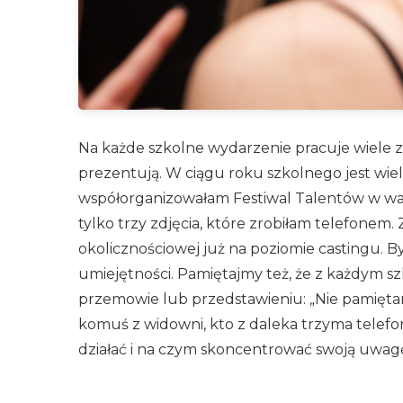
Na każde szkolne wydarzenie pracuje wiele za
prezentują. W ciągu roku szkolnego jest wiel
współorganizowałam Festiwal Talentów w wars
tylko trzy zdjęcia, które zrobiłam telefone
okolicznościowej już na poziomie castingu. B
umiejętności. Pamiętajmy też, że z każdym s
przemowie lub przedstawieniu: „Nie pamiętam
komuś z widowni, kto z daleka trzyma telefon
działać i na czym skoncentrować swoją uwagę