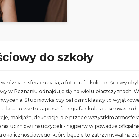
ściowy do szkoły
w różnych sferach życia, a fotograf okolicznościowy chyb
owy w Poznaniu odnajduje się na wielu płaszczyznach. W
ycenia. Studniówka czy bal ósmoklasisty to wyjątkowe 
dlatego warto zaprosić fotografa okolicznościowego do s
roje, makijaże, dekoracje, ale przede wszystkim atmosfe
ia uczniów i nauczycieli - najpierw w powadze oficjalnej
a okolicznościowego, który będzie to zatrzymywał na zdj